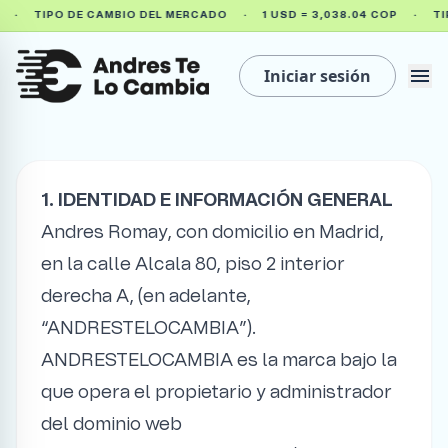
·
·
PO DE CAMBIO DEL MERCADO
1 USD = 3,038.04 COP
TIPO DE C
menu
Iniciar sesión
1. IDENTIDAD E INFORMACIÓN GENERAL
Andres Romay, con domicilio en Madrid,
en la calle Alcala 80, piso 2 interior
derecha A, (en adelante,
“ANDRESTELOCAMBIA”).
ANDRESTELOCAMBIA es la marca bajo la
que opera el propietario y administrador
del dominio web